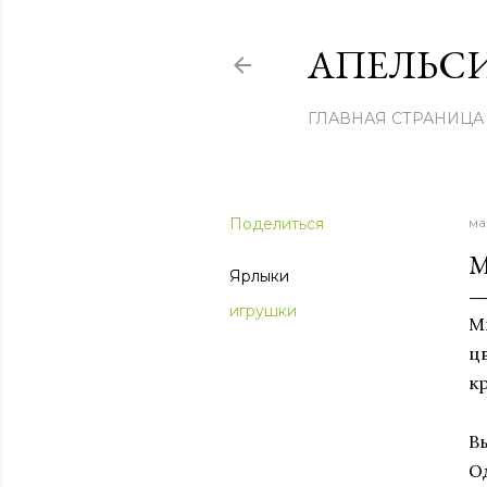
АПЕЛЬСИ
ГЛАВНАЯ СТРАНИЦА
Поделиться
ма
Ярлыки
игрушки
М
ц
к
В
О