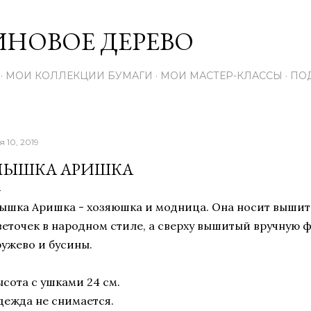
К основному контенту
НОВОЕ ДЕРЕВО
МОИ КОЛЛЕКЦИИ БУМАГИ
МОИ МАСТЕР-КЛАССЫ
ПО
я 10, 2019
МЫШКА АРИШКА
ышка Аришка - хозяюшка и модница. Она носит вышит
веточек в народном стиле, а сверху вышитый вручную фа
ружево и бусины.
ысота с ушками 24 см.
дежда не снимается.